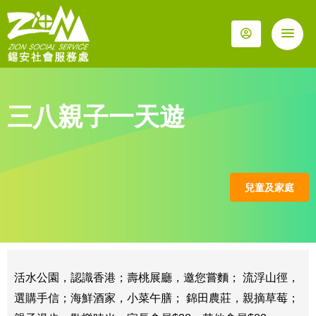
三八親子一天遊
兒童及家庭
​活水公園，認識香港；壽桃展廳，邀您嘗麵； 流浮山徑，
選購手信；海鮮酒家，小菜午膳； 錦田農莊，親摘草莓；